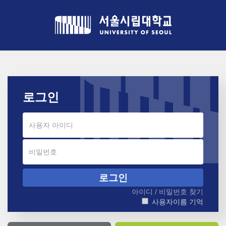
COURSEMOS
메
인
콘
텐
츠
로
건
너
뛰
로그인
기
아이디 / 비밀번호 찾기
사용자이름 기억